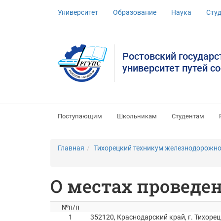
Университет
Образование
Наука
Сту
Ростовский государ
университет путей с
Поступающим
Школьникам
Студентам
Главная
Тихорецкий техникум железнодорожно
О местах проведе
№п/п
1
352120, Краснодарский край, г. Тихорец