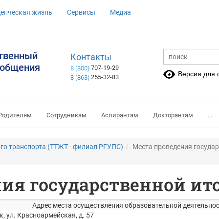
денческая жизнь
Сервисы
Медиа
ственный
Контакты
ообщения
707-19-29
8 (800)
Версия для
255-32-83
8 (863)
Родителям
Сотрудникам
Аспирантам
Докторантам
...
го транспорта (ТТЖТ - филиал РГУПС)
Места проведения государ
ния государственной ит
Адрес места осуществления образовательной деятельно
к, ул. Красноармейская, д. 57