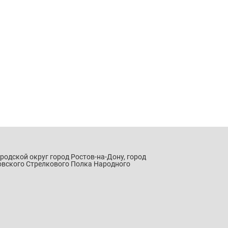
ородской округ город Ростов-на-Дону, город
овского Стрелкового Полка Народного