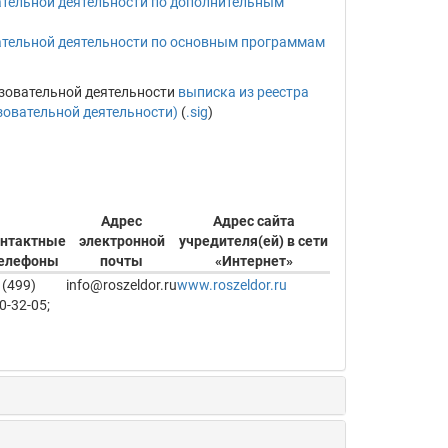
тельной деятельности по дополнительным
ательной деятельности по основным программам
зовательной деятельности
выписка из реестра
зовательной деятельности)
(
.sig
)
Адрес
Адрес сайта
нтактные
электронной
учредителя(ей) в сети
елефоны
почты
«Интернет»
 (499)
info@roszeldor.ru
www.roszeldor.ru
0-32-05;