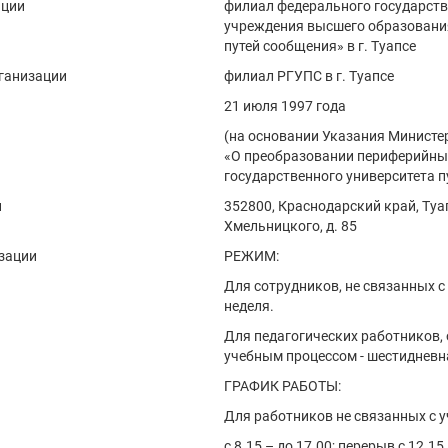
ации
филиал федерального государст
учреждения высшего образования
путей сообщения» в г. Туапсе
ганизации
филиал РГУПС в г. Туапсе
21 июля 1997 года
(на основании Указания Министер
«О преобразовании периферийны
государственного университета п
и
352800, Краснодарский край, Туап
Хмельницкого, д. 85
зации
РЕЖИМ:
Для сотрудников, не связанных с
неделя.
Для педагогических работников,
учебным процессом - шестидневн
ГРАФИК РАБОТЫ:
Для работников не связанных с 
с 8.15 – до 17.00; перерыв с 12.1