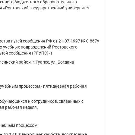
венного бюджетного образовательного
 «Ростовский государственный университет
ства путей сообщения РФ от 21.07.1997 № 0-867у
х учебных подразделений Ростовского
утей сообщения (РГУПС)»)
синский район, г.Туапсе, ул. Богдана
 учебным процессом - пятидневная рабочая
 обучающихся и сотрудников, связанных с
ая рабочая неделя.
учебным процессом
5 – до 13.00; выходные: суббота, воскресенье.