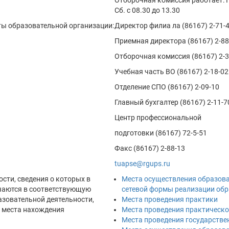
Отборочная комиссия работает: Пн.
Сб. с 08.30 до 13.30
ты образовательной организации:
Директор филиа ла (86167) 2-71-
Приемная директора (86167) 2-88
Отборочная комиссия (86167) 2-32
Учебная часть ВО (86167) 2-18-02
Отделение СПО (86167) 2-09-10
Главный бухгалтер (86167) 2-11-7
Центр профессиональной
подготовки (86167) 72-5-51
Факс (86167) 2-88-13
tuapse@rgups.ru
сти, сведения о которых в
Места осуществления образова
ючаются в соответствующую
сетевой формы реализации об
азовательной деятельности,
Места проведения практики
а места нахождения
Места проведения практическ
Места проведения государстве