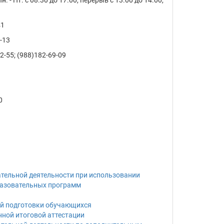
 - Пт. с 08.30 до 17.00, перерыв с 13.00 до 14.00,
41
-13
-55; (988)182-69-09
0
тельной деятельности при использовании
разовательных программ
ой подготовки обучающихся
нной итоговой аттестации