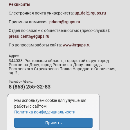
Реквизиты
Электронная почта университета:
up_del@rgups.ru
Приемная комиссия:
prkom@rgups.ru
Отдел по связям с общественностью (пресс-служба):
press_centr@rgups.ru
По вопросам работы сайта:
www@rgups.ru
Адрес:
344038, Ростовская область, городской округ город
Ростов-на-Дону, город Ростов-на-Дону, площадь
Ростовского Стрелкового Полка Народного Ополчения,
зд. 2.,
Телефон/факс:
8 (863) 255-32-83
Телефон приемной комиссии:
8 (800) 707-19-29
Мы используем cookie для улучшения
8 (863) 272-64-88
работы с сайтом.
Политика конфиденциальности
Принять