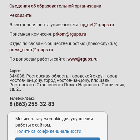
Сведения об образовательной организации
Реквизиты
Электронная почта университета:
up_del@rgups.ru
Приемная комиссия:
prkom@rgups.ru
Отдел по связям с общественностью (пресс-служба):
press_centr@rgups.ru
По вопросам работы сайта:
www@rgups.ru
Адрес:
344038, Ростовская область, городской округ город
Ростов-на-Дону, город Ростов-на-Дону, площадь
Ростовского Стрелкового Полка Народного Ополчения,
зд. 2.,
Телефон/факс:
8 (863) 255-32-83
Телефон приемной комиссии:
8 (800) 707-19-29
Мы используем cookie для улучшения
8 (863) 272-64-88
работы с сайтом.
Политика конфиденциальности