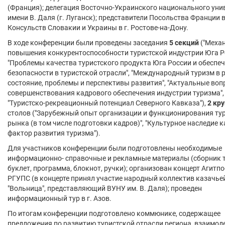
(Франция); делегация Восточно-Украинского национального уни
имени В. Даля (г. Луганск); представители Посольства Франции в
Консульств Словакии и Украины в г. Ростове-на-Дону.
В ходе конференции были проведены заседания
5 секций
("Меха
повышения конкурентоспособности туристской индустрии Юга Ро
"Проблемы качества туристского продукта Юга России и обеспе
безопасности в туристской отрасли", "Международный туризм в р
состояние, проблемы и перспективы развития", "Актуальные во
совершенствования кадрового обеспечения индустрии туризма",
"Туристско-рекреационный потенциал Северного Кавказа"),
2 кр
столов ("Зарубежный опыт организации и функционирования ту
рынка (в том числе подготовки кадров)", "Культурное наследие к
фактор развития туризма").
Для участников конференции были подготовлены необходимые
информационно- справочные и рекламные материалы (сборник т
буклет, программа, блокнот, ручки); организован концерт Агитп
РГУПС (в концерте принял участие народный коллектив казачье
"Вольница", представляющий ВУНУ им. В. Даля); проведен
информационный тур в г. Азов.
По итогам конференции подготовлено коммюнике, содержащее
предложения по развитию туристской отрасли региона, взаимо