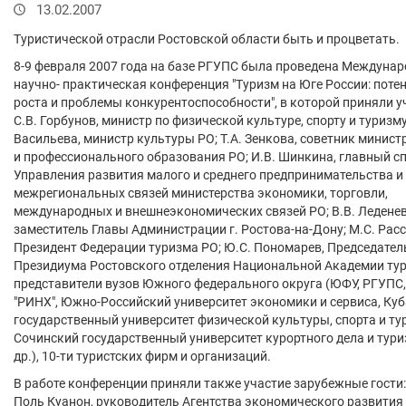
13.02.2007
Туристической отрасли Ростовской области быть и процветать.
8-9 февраля 2007 года на базе РГУПС была проведена Междуна
научно- практическая конференция "Туризм на Юге России: поте
роста и проблемы конкурентоспособности", в которой приняли у
С.В. Горбунов, министр по физической культуре, спорту и туризму
Васильева, министр культуры РО; Т.А. Зенкова, советник минист
и профессионального образования РО; И.В. Шинкина, главный с
Управления развития малого и среднего предпринимательства и
межрегиональных связей министерства экономики, торговли,
международных и внешнеэкономических связей РО; В.В. Леденев
заместитель Главы Администрации г. Ростова-на-Дону; М.С. Расс
Президент Федерации туризма РО; Ю.С. Пономарев, Председател
Президиума Ростовского отделения Национальной Академии тур
представители вузов Южного федерального округа (ЮФУ, РГУПС
"РИНХ", Южно-Российский университет экономики и сервиса, Ку
государственный университет физической культуры, спорта и ту
Сочинский государственный университет курортного дела и тури
др.), 10-ти туристских фирм и организаций.
В работе конференции приняли также участие зарубежные гости:
Поль Куанон, руководитель Агентства экономического развития 