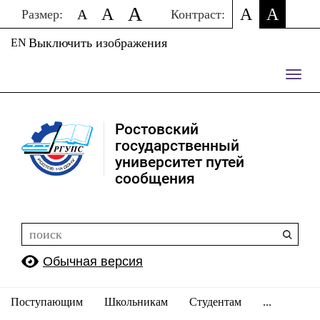
A
A
A
A
A
Размер:
Контраст:
Выключить изображения
EN
Пере
нави
Ростовский
государственный
университет путей
сообщения
Обычная версия
Поступающим
Школьникам
Студентам
...