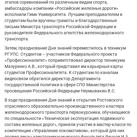
этапов соревнований по различным видам спорта,
амбассадоры компании «Российские железные дороги»
исполнили Гимн Университета. Лучшим преподавателям и
студентам были вручены грамоты и благодарственные
письма Министра транспорта Российской Федерации и
руководителя Федерального агентства железнодорожного
транспорта.
Затем, празднование Дня знаний переместилось в техникум
РГУПС. Студентов – участников Федерального проекта
«Профессионалитет» поприветствовал директор техникума
Мазуренко А.В., который представил им карьерные карты
студентов Профессионалитета. К студентам по каналам
видеосвязи обратился директор Департамента
государственной политики в сфере СПО Министерства
просвещения Российской Федерации Неумывакин В.С.
В ходе празднования Дня знаний и открытия Ростовского
отраслевого образовательно-производственного кластера
железнодорожного транспорта первокурсники, обучающиеся
по специальности «Техническая эксплуатация подвижного
состава железных дорог», приняли участие в мастер-классе по
компетенции «Управление локомотивом», который для них
провел декан электромеханического факультета Яицков И.А.