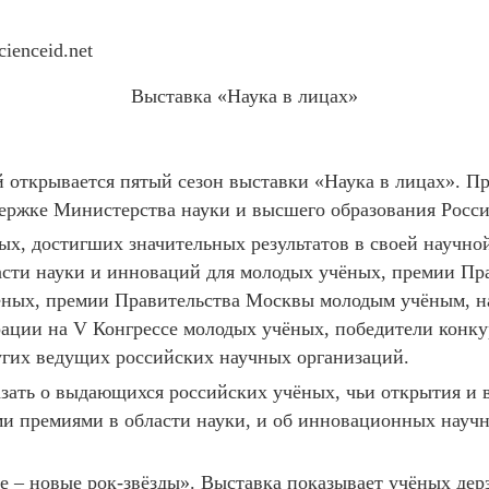
ienceid.net
Выставка «Наука в лицах»
й открывается пятый сезон выставки «Наука в лицах». Пр
держке Министерства науки и высшего образования Росс
ых, достигших значительных результатов в своей научно
асти науки и инноваций для молодых учёных, премии Пр
чёных, премии Правительства Москвы молодым учёным, н
ации на V Конгрессе молодых учёных, победители конку
угих ведущих российских научных организаций.
азать о выдающихся российских учёных, чьи открытия и
 премиями в области науки, и об инновационных научны
е – новые рок-звёзды». Выставка показывает учёных де