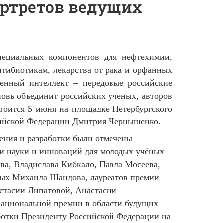
ортретов ведущих
пециальных компонентов для нефтехимии,
нтибиотикам, лекарства от рака и орфанных
венный интеллект – передовые российские
новь объединит российских ученых, авторов
тоится 5 июня на площадке Петербургского
ссийской Федерации Дмитрия Чернышенко.
тения и разработки были отмечены
ти науки и инноваций для молодых учёных
ва, Владислава Кибкало, Павла Мосеева,
ёных Михаила Шандова, лауреатов премии
стасии Липатовой, Анастасии
национальной премии в области будущих
ботки Президенту Российской Федерации на