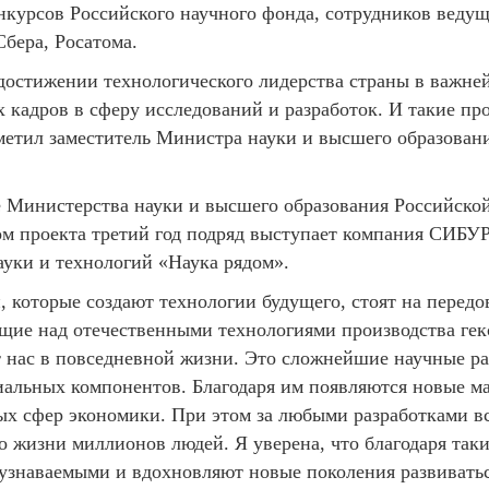
нкурсов Российского научного фонда, сотрудников веду
бера, Росатома.
остижении технологического лидерства страны в важне
 кадров в сферу исследований и разработок. И такие про
тметил заместитель Министра науки и высшего образован
 Министерства науки и высшего образования Российско
ом проекта третий год подряд выступает компания СИБУР
ауки и технологий «Наука рядом».
 которые создают технологии будущего, стоят на передо
ие над отечественными технологиями производства гекс
 нас в повседневной жизни. Это сложнейшие научные раз
иальных компонентов. Благодаря им появляются новые м
ых сфер экономики. При этом за любыми разработками вс
 жизни миллионов людей. Я уверена, что благодаря таки
узнаваемыми и вдохновляют новые поколения развиваться