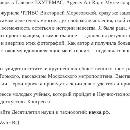
тавок в Галерее ВХУТЕМАС, Agency Art Ru, в Музее совр
 журнала ЧТИВО Викторией Морозовской, сразу же зацеп
самом деле очень многое: дух свободы мышления, свой 
 возможность остаться в истории навсегда. Я была рада,
ны происходящим, а самое главное — довольны результат
 и энергию этих фотографий. Как автор я получила боль
астоящему вдохновляющие меня герои», – поделилась вп
ых увидят посетители крупнейших общественных прост
 Горького, пассажиры Московского метрополитена. Выста
ии. Герои проекта проведут лекции для студентов и при
грессе молодых учёных, который пройдет в Научно-техно
 дискуссиях Конгресса.
сайте Десятилетия науки и технологий:
наука.рф
.
cKeZyhHRQ