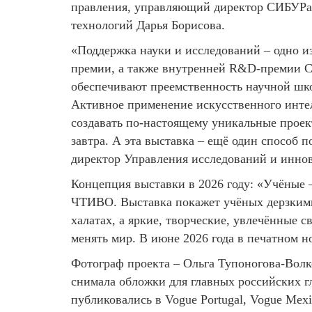
правления, управляющий директор СИБУРа 
технологий Дарья Борисова.
«Поддержка науки и исследований – одно и
премии, а также внутренней R&D-премии Сб
обеспечивают преемственность научной шко
Активное применение искусственного интел
создавать по-настоящему уникальные проект
завтра. А эта выставка – ещё один способ п
директор Управления исследований и инно
Концепция выставки в 2026 году: «Учёные 
ЧТИВО. Выставка покажет учёных дерзкими
халатах, а яркие, творческие, увлечённые
менять мир. В июне 2026 года в печатном 
Фотограф проекта – Ольга Тупоногова-Волк
снимала обложки для главных российских гля
публиковались в Vogue Portugal, Vogue Mexic