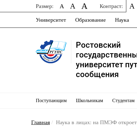
A
A
A
A
Размер:
Контраст:
Университет
Образование
Наука
Ростовский
государственн
университет пу
сообщения
Поступающим
Школьникам
Студентам
Главная
Наука в лицах: на ПМЭФ откроет