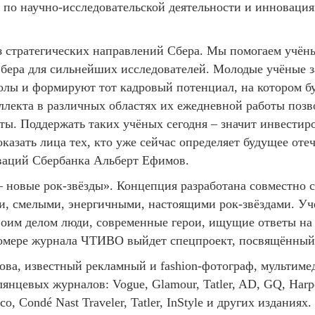
по научно-исследовательской деятельности и инновация
з стратегических направлений Сбера. Мы помогаем учён
ера для сильнейших исследователей. Молодые учёные за
лы и формируют тот кадровый потенциал, на котором буд
лекта в различных областях их ежедневной работы позво
ы. Поддержать таких учёных сегодня – значит инвестиро
оказать лица тех, кто уже сейчас определяет будущее оте
ваций Сбербанка Альберт Ефимов.
– новые рок-звёзды». Концепция разработана совместно 
, смелыми, энергичными, настоящими рок-звёздами. Учё
 своим делом люди, современные герои, ищущие ответы н
номере журнала ЧТИВО выйдет спецпроект, посвящённый
ова, известный рекламный и fashion-фотограф, мультиме
нцевых журналов: Vogue, Glamour, Tatler, AD, GQ, Harper’
o, Condé Nast Traveler, Tatler, InStyle и других издания