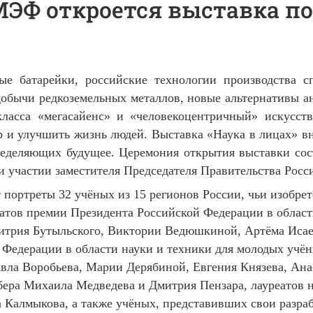
ПМЭФ откроется выставка п
ые батарейки, российские технологии производства с
обычи редкоземельных металлов, новые альтернативы а
класса «мегасайенс» и «человекоцентричный» искусст
 и улучшить жизнь людей. Выставка «Наука в лицах» в
еделяющих будущее. Церемония открытия выставки сос
и участии заместителя Председателя Правительства Ро
 портреты 32 учёных из 15 регионов России, чьи изобре
еатов премии Президента Российской Федерации в облас
митрия Бутыльского, Виктории Ведюшкиной, Артёма Исае
 Федерации в области науки и техники для молодых уч
ла Воробьева, Марии Дерябиной, Евгения Князева, Ана
бера Михаила Медведева и Дмитрия Пензара, лауреатов 
Калмыкова, а также учёных, представивших свои разра