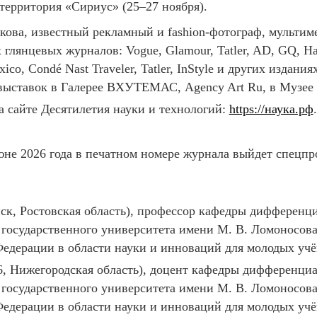
территория «Сириус» (25­–27 ноября).
кова, известный рекламный и fashion-фотограф, мультим
лянцевых журналов: Vogue, Glamour, Tatler, AD, GQ, Harpe
ico, Condé Nast Traveler, Tatler, InStyle и других издан
 выставок в Галерее ВХУТЕМАС, Agency Art Ru, в Музее 
а сайте Десятилетия науки и технологий:
https://наука.рф
.
не 2026 года в печатном номере журнала выйдет спецпр
нск, Ростовская область), профессор кафедры дифферен
 государственного университета имени М. В. Ломоносова
едерации в области науки и инноваций для молодых учён
-16, Нижегородская область), доцент кафедры дифференц
 государственного университета имени М. В. Ломоносова
едерации в области науки и инноваций для молодых учён