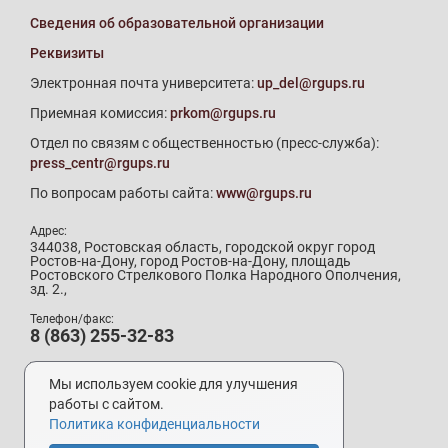
Сведения об образовательной организации
Реквизиты
Электронная почта университета:
up_del@rgups.ru
Приемная комиссия:
prkom@rgups.ru
Отдел по связям с общественностью (пресс-служба):
press_centr@rgups.ru
По вопросам работы сайта:
www@rgups.ru
Адрес:
344038, Ростовская область, городской округ город
Ростов-на-Дону, город Ростов-на-Дону, площадь
Ростовского Стрелкового Полка Народного Ополчения,
зд. 2.,
Телефон/факс:
8 (863) 255-32-83
Телефон приемной комиссии:
8 (800) 707-19-29
Мы используем cookie для улучшения
8 (863) 272-64-88
работы с сайтом.
Политика конфиденциальности