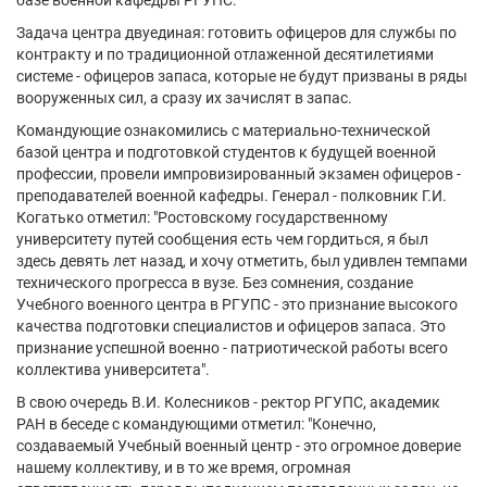
базе военной кафедры РГУПС.
Задача центра двуединая: готовить офицеров для службы по
контракту и по традиционной отлаженной десятилетиями
системе - офицеров запаса, которые не будут призваны в ряды
вооруженных сил, а сразу их зачислят в запас.
Командующие ознакомились с материально-технической
базой центра и подготовкой студентов к будущей военной
профессии, провели импровизированный экзамен офицеров -
преподавателей военной кафедры. Генерал - полковник Г.И.
Когатько отметил: "Ростовскому государственному
университету путей сообщения есть чем гордиться, я был
здесь девять лет назад, и хочу отметить, был удивлен темпами
технического прогресса в вузе. Без сомнения, создание
Учебного военного центра в РГУПС - это признание высокого
качества подготовки специалистов и офицеров запаса. Это
признание успешной военно - патриотической работы всего
коллектива университета".
В свою очередь В.И. Колесников - ректор РГУПС, академик
РАН в беседе с командующими отметил: "Конечно,
создаваемый Учебный военный центр - это огромное доверие
нашему коллективу, и в то же время, огромная