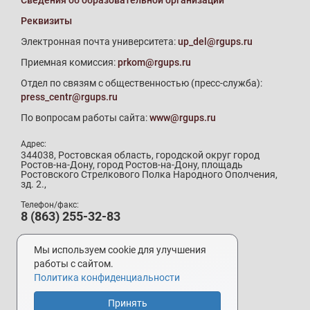
Реквизиты
Электронная почта университета:
up_del@rgups.ru
Приемная комиссия:
prkom@rgups.ru
Отдел по связям с общественностью (пресс-служба):
press_centr@rgups.ru
По вопросам работы сайта:
www@rgups.ru
Адрес:
344038, Ростовская область, городской округ город
Ростов-на-Дону, город Ростов-на-Дону, площадь
Ростовского Стрелкового Полка Народного Ополчения,
зд. 2.,
Телефон/факс:
8 (863) 255-32-83
Телефон приемной комиссии:
8 (800) 707-19-29
Мы используем cookie для улучшения
8 (863) 272-64-88
работы с сайтом.
Политика конфиденциальности
Принять