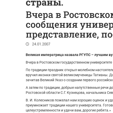
страны.
Вчера в Ростовск
сообщения универ
представление, п
24.01.2007
Великая императрица назвала РГУПС – лучшим ву
Вчера в Ростовском государственном университете
По традиции праздник открыл молебном настоятель
вручил иконки святой великомученицы Татианы. До
зачитав Великий Указ о создании первого российск
А затем по традиции, добрые напутственные речи д
Ростовской области С.Г. Кузнецова, начальника Се
В. И. Колесников пожелал нам хороших оценок и уда
приумножает традиции нашего университета. Готови
целеустремленности и удачи вам, дорогие ребята.»