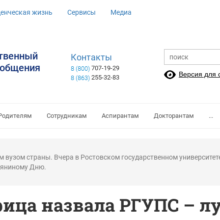
денческая жизнь
Сервисы
Медиа
ственный
Контакты
ообщения
707-19-29
8 (800)
Версия для
255-32-83
8 (863)
Родителям
Сотрудникам
Аспирантам
Докторантам
...
 вузом страны. Вчера в Ростовском государственном университете
ьяниному Дню.
ица назвала РГУПС – 