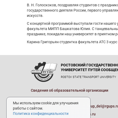
В. Н. Голоскоков, поздравляя студентов с праздн
государственного деятеля России, первого управля
искусств.
С концертной программой выступали гости нашего 
факультета МИПП Башкатова Юлия. С танцевальным
празднике, покидали наш университет в приятном 
Карина Григорьян студентка факультета АТС 3 курс
РОСТОВСКИЙ ГОСУДАРСТВЕН
УНИВЕРСИТЕТ ПУТЕЙ СООБЩЕ
ROSTOV STATE TRANSPORT UNIVERSITY
Сведения об образовательной организации
Реквизиты
Мы используем cookie для улучшения
Электронная почта университета:
up_del@rgups.r
работы с сайтом.
Политика конфиденциальности
Приемная комиссия:
prkom@rgups.ru