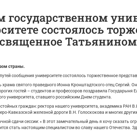
ом государственном уни
ситете состоялось торж
освященное Татьянином
зом страны.
 путей сообщения университете состоялось торжественное предста
 храма святого праведного Ионна Кронштадтского отец Сергий. Он
рогих гостей – студентов и профессоров поздравила Государыня 
ого университета, ставшего российским Днем студента.
остойных граждан: ректора нашего университета, академика РАН В.
веро-Кавказской железной дороги В.Н. Голоскокова и многих других
чной сдачи сессии: « В этот замечательный день я хочу сказать ог
тся стать настоящим специалистом во славу нашего Отечества. Зд