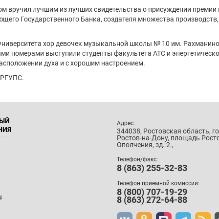
иком вручил лучшим из лучших свидетельства о присуждении премии
ющего Государственного Банка, создателя множества производств,
университета хор девочек музыкальной школы № 10 им. Рахманинов
и номерами выступили студенты факультета АТС и энергетическог
расположении духа и с хорошим настроением.
 РГУПС.
НЫЙ
Адрес:
НИЯ
344038, Ростовская область, г
Ростов-на-Дону, площадь Рост
Ополчения, зд. 2.,
Телефон/факс:
8 (863) 255-32-83
Телефон приемной комиссии:
8 (800) 707-19-29
u
8 (863) 272-64-88