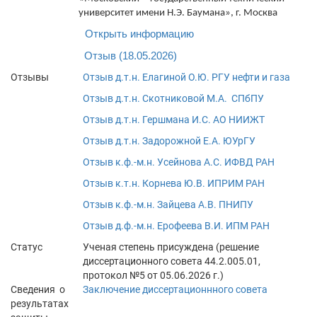
университет имени Н.Э. Баумана», г. Москва
Открыть информацию
Отзыв (18.05.2026)
Отзывы
Отзыв д.т.н. Елагиной О.Ю. РГУ нефти и газа
Отзыв д.т.н. Скотниковой М.А. СПбПУ
Отзыв д.т.н. Гершмана И.С. АО НИИЖТ
Отзыв д.т.н. Задорожной Е.А. ЮУрГУ
Отзыв к.ф.-м.н. Усейнова А.С. ИФВД РАН
Отзыв к.т.н. Корнева Ю.В. ИПРИМ РАН
Отзыв к.ф.-м.н. Зайцева А.В. ПНИПУ
Отзыв д.ф.-м.н. Ерофеева В.И. ИПМ РАН
Статус
Ученая степень присуждена (решение
диссертационного совета 44.2.005.01,
протокол №5 от 05.06.2026 г.)
Сведения о
Заключение диссертационнного совета
результатах