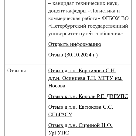
– кандидат технических наук,
доцент кафедры «Логистика и
коммерческая работа» ФГБОУ ВО
«Петербургский государственный
университет путей сообщения»
Открыть информацию
Отзыв (30.10.2024 г.)
Отзывы
Отзыв д.т.н. Корнилова С.Н.
д.т.н. Осинцева Т.Н. МГТУ им.
Носова
Отзыв к.т.н. Король Р.Г. ДВГУПС
Отзыв д.т.н. Евтюкова С.С.
СПбГАСУ
Отзыв д.т.н. Сириной Н.Ф.
УрГУПС