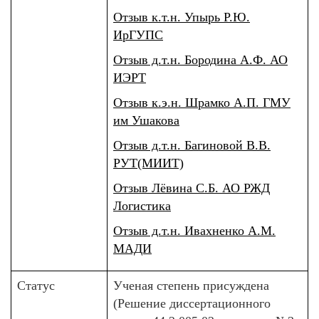
Отзыв к.т.н. Упырь Р.Ю.
ИрГУПС
Отзыв д.т.н. Бородина А.Ф. АО
ИЭРТ
Отзыв к.э.н. Шрамко А.П. ГМУ
им Ушакова
Отзыв д.т.н. Багиновой В.В.
РУТ(МИИТ)
Отзыв Лёвина С.Б. АО РЖД
Логистика
Отзыв д.т.н. Ивахненко А.М.
МАДИ
Статус
Ученая степень присуждена
(Решение диссертационного