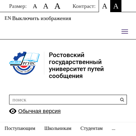
A
A
A
A
A
Размер:
Контраст:
Выключить изображения
EN
Пере
нави
Ростовский
государственный
университет путей
сообщения
Обычная версия
Поступающим
Школьникам
Студентам
...