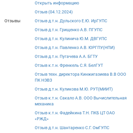
Открыть информацию
Отзыв (04.12.2024)
Отзывы
Отзыв д.т.н. Дульского Е.Ю. ИрГУПС
Отзыв д.т.н. Грищенко А.В. ПГУПС
Отзыв д.т.н. Кулинича Ю.М. ДВГУПС
Отзыв д.т.н. Павленко А.В. ЮРГПУ(НПИ)
Отзыв д.т.н. Пугачева А.А. БГТУ
Отзыв к.т.н. Френкель С.Я. БелГУТ
Отзыв техн. директора Кинжигазиева В.В ООО
ПК НЭВЗ
Отзыв д.т.н. Куликова М.Ю. РУТ(МИИТ)
Отзыв к.т.н. Сакало А.В. ООО Вычислительная
механика
Отзыв к.т.н. Фадейкина Т.Н. ПКБ ЦТ ОАО
«РЖД»
Отзыв д.т.н. Шантаренко С.Г. ОмГУПС