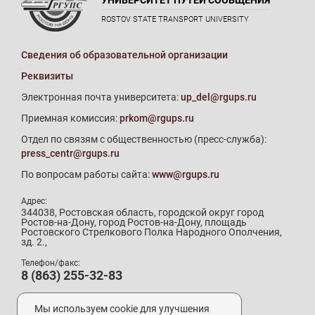
ROSTOV STATE TRANSPORT UNIVERSITY
Сведения об образовательной организации
Реквизиты
Электронная почта университета:
up_del@rgups.ru
Приемная комиссия:
prkom@rgups.ru
Отдел по связям с общественностью (пресс-служба):
press_centr@rgups.ru
По вопросам работы сайта:
www@rgups.ru
Адрес:
344038, Ростовская область, городской округ город
Ростов-на-Дону, город Ростов-на-Дону, площадь
Ростовского Стрелкового Полка Народного Ополчения,
зд. 2.,
Телефон/факс:
8 (863) 255-32-83
Телефон приемной комиссии:
8 (800) 707-19-29
Мы используем cookie для улучшения