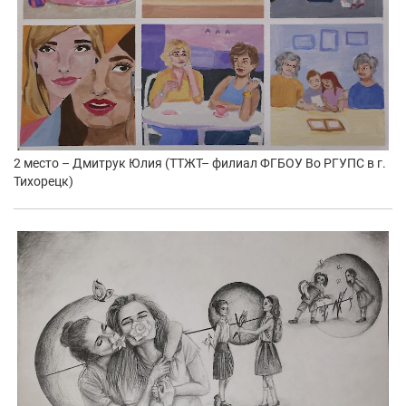
2 место – Дмитрук Юлия (ТТЖТ– филиал ФГБОУ Во РГУПС в г.
Тихорецк)