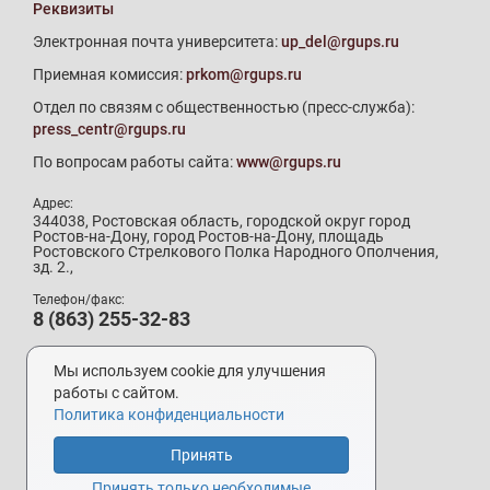
Реквизиты
Электронная почта университета:
up_del@rgups.ru
Приемная комиссия:
prkom@rgups.ru
Отдел по связям с общественностью (пресс-служба):
press_centr@rgups.ru
По вопросам работы сайта:
www@rgups.ru
Адрес:
344038, Ростовская область, городской округ город
Ростов-на-Дону, город Ростов-на-Дону, площадь
Ростовского Стрелкового Полка Народного Ополчения,
зд. 2.,
Телефон/факс:
8 (863) 255-32-83
Телефон приемной комиссии:
8 (800) 707-19-29
Мы используем cookie для улучшения
8 (863) 272-64-88
работы с сайтом.
Политика конфиденциальности
Принять
Разработка и поддержка –
УИ РГУПС
Принять только необходимые