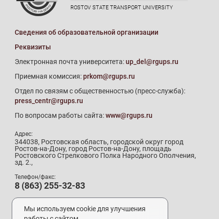
ROSTOV STATE TRANSPORT UNIVERSITY
Сведения об образовательной организации
Реквизиты
Электронная почта университета:
up_del@rgups.ru
Приемная комиссия:
prkom@rgups.ru
Отдел по связям с общественностью (пресс-служба):
press_centr@rgups.ru
По вопросам работы сайта:
www@rgups.ru
Адрес:
344038, Ростовская область, городской округ город
Ростов-на-Дону, город Ростов-на-Дону, площадь
Ростовского Стрелкового Полка Народного Ополчения,
зд. 2.,
Телефон/факс:
8 (863) 255-32-83
Телефон приемной комиссии:
8 (800) 707-19-29
Мы используем cookie для улучшения
8 (863) 272-64-88
работы с сайтом.