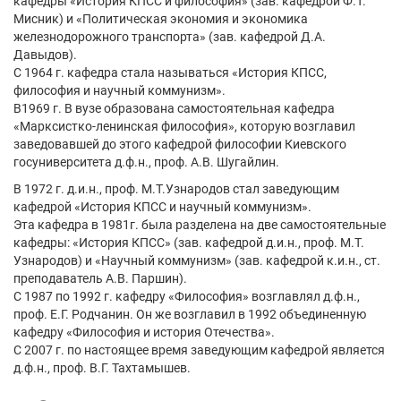
кафедры «История КПСС и философия» (зав. кафедрой Ф.Т.
Мисник) и «Политическая экономия и экономика
железнодорожного транспорта» (зав. кафедрой Д.А.
Давыдов).
С 1964 г. кафедра стала называться «История КПСС,
философия и научный коммунизм».
В1969 г. В вузе образована самостоятельная кафедра
«Марксистко-ленинская философия», которую возглавил
заведовавшей до этого кафедрой философии Киевского
госуниверситета д.ф.н., проф. А.В. Шугайлин.
В 1972 г. д.и.н., проф. М.Т.Узнародов стал заведующим
кафедрой «История КПСС и научный коммунизм».
Эта кафедра в 1981г. была разделена на две самостоятельные
кафедры: «История КПСС» (зав. кафедрой д.и.н., проф. М.Т.
Узнародов) и «Научный коммунизм» (зав. кафедрой к.и.н., ст.
преподаватель А.В. Паршин).
С 1987 по 1992 г. кафедру «Философия» возглавлял д.ф.н.,
проф. Е.Г. Родчанин. Он же возглавил в 1992 объединенную
кафедру «Философия и история Отечества».
С 2007 г. по настоящее время заведующим кафедрой является
д.ф.н., проф. В.Г. Тахтамышев.