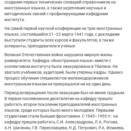
создания первых технических словарей-справочников на
иностранных языках, а также укрепление научных и
методических связей с профилирующими кафедрами
института.
На самой первой научной конференции на трех иностранных
языках, состоявшейся 21–22 марта 1941 года, с докладами
выступали студенты всех курсов и факультетов, а также
аспиранты, преподаватели и учёные.
Великая Отечественная война нарушила мирную жизнь
университета. Кафедра «Иностранные языки» вместе с
коллективом института была эвакуирована в Тбилиси. Не
хватало учебников, аудиторий, были утеряны кадры. Однако
процесс обучения специалистов-железнодорожников
иностранным языкам не прекращался ни на один день.
Период возвращения после эвакуации был не менее трудным.
В первое послевоенное десятилетие на кафедру пришло
работать второе поколение преподавателей иностранных
языков, среди которых было много молодёжи. Первыми
студентами стали бывшие фронтовики. С 1945–1955 гг. на
кафедру пришли работать С.И. Александрова, Л.А. Рогова,
А.Н. Шагинян, Г.В. Переславцева, Н.Д. Петрович, Р.А. Исмаева,