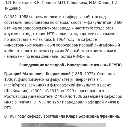
Л.П. Евсюкова, К.В. Попова, М.П. Соловьева, И.М. Флакс, Г.И.
Тищенко.
С 1952–1958 гг. весь коллектив кафедры работал над
составлением словарей по специальностям факультетов. В 60-
е гг. на паровозоремонтном заводе и институте создаются
кружки по подготовке ИТР к сдаче кандидатских экзаменов
по иностранным языкам. В 1964 году на кафедре
«Иностранные языки» был оборудован первый лингафонный
кабинет, подготовлена серия из 20 альбомов с рисунками и
чертежами по всем специальностям РИИЖТа.
Заведующие кафедрой «Иностранные языки» РГУПС
Григорий Матвеевич Шпарлинский
(1885–1977). Окончил в
1906 г. филологический факультет университета в г.
Фрейбурге (Германия) и философский факультет в Берне
(Швейцария) в 1909 г. С 1916 по 1929 г. преподавал в
Ростовском университете. С 1929 по 1936 заведовал кафедрой
Иняз в РИИЖТ. С 1937 по 1957 г заведовал кафедрой Иняза в
РГУ.
В 1937 году кафедру возглавила
Клара Борисовна Фрейдина
.