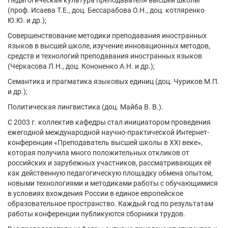
(проф. Исаева Т.Е., доц. Бессарабова О.Н., доц. котляренко
Ю.Ю. и др.);
Совершенствование методики преподавания иностранных
языков в высшей школе, изучение инновационных методов,
средств и технологий преподавания иностранных языков
(Черкасова Л.Н., доц. Кононенко А.Н. и др.);
Семантика и прагматика языковых единиц (доц. Чуриков М.П.
и др.);
Политическая лингвистика (доц. Майба В. В.).
С 2003 г. коллектив кафедры стал инициатором проведения
ежегодной международной научно-практической Интернет-
конференции «Преподаватель высшей школы в XXI веке»,
которая получила много положительных откликов от
российских и зарубежных участников, рассматривающих её
как действенную педагогическую площадку обмена опытом,
новыми технологиями и методиками работы с обучающимися
в условиях вхождения России в единое европейское
образовательное пространство. Каждый год по результатам
работы конференции публикуются сборники трудов.