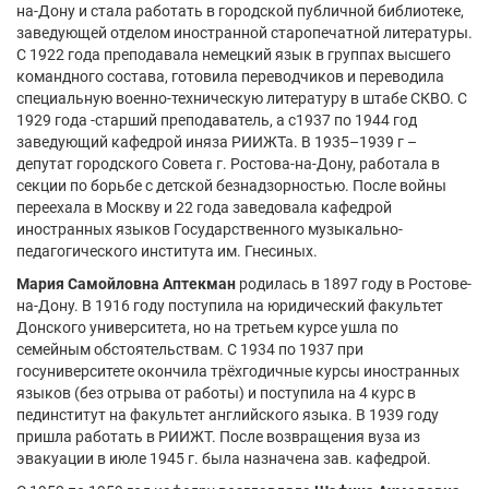
на-Дону и стала работать в городской публичной библиотеке,
заведующей отделом иностранной старопечатной литературы.
С 1922 года преподавала немецкий язык в группах высшего
командного состава, готовила переводчиков и переводила
специальную военно-техническую литературу в штабе СКВО. С
1929 года -старший преподаватель, а с1937 по 1944 год
заведующий кафедрой иняза РИИЖТа. В 1935–1939 г –
депутат городского Совета г. Ростова-на-Дону, работала в
секции по борьбе с детской безнадзорностью. После войны
переехала в Москву и 22 года заведовала кафедрой
иностранных языков Государственного музыкально-
педагогического института им. Гнесиных.
Мария Самойловна Аптекман
родилась в 1897 году в Ростове-
на-Дону. В 1916 году поступила на юридический факультет
Донского университета, но на третьем курсе ушла по
семейным обстоятельствам. С 1934 по 1937 при
госуниверситете окончила трёхгодичные курсы иностранных
языков (без отрыва от работы) и поступила на 4 курс в
пединститут на факультет английского языка. В 1939 году
пришла работать в РИИЖТ. После возвращения вуза из
эвакуации в июле 1945 г. была назначена зав. кафедрой.