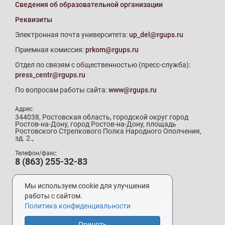
Сведения об образовательной организации
Реквизиты
Электронная почта университета:
up_del@rgups.ru
Приемная комиссия:
prkom@rgups.ru
Отдел по связям с общественностью (пресс-служба):
press_centr@rgups.ru
По вопросам работы сайта:
www@rgups.ru
Адрес:
344038, Ростовская область, городской округ город
Ростов-на-Дону, город Ростов-на-Дону, площадь
Ростовского Стрелкового Полка Народного Ополчения,
зд. 2.,
Телефон/факс:
8 (863) 255-32-83
Телефон приемной комиссии:
8 (800) 707-19-29
Мы используем cookie для улучшения
8 (863) 272-64-88
работы с сайтом.
Политика конфиденциальности
Принять