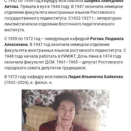
С 1952 по 1959 год кафедру возглавляла
Шафика Ахмедовна
Аитова
. Пришла в вуз в 1944 году. В 1947 окончила немецкое
отделение факультета иностранных языков Ростовского
государственного пединститута. С1922-1927 г.- литературно-
лингвистическое отделение Восточного педагогического
института.
С 1959 по 1972 год – заведующая кафедрой
Рогова Людмила
Алексеевна
. В 1947 год окончила немецкое отделение
факультета иностранных языков ростовского пединститута. С
1948 году начала работать в РИИЖТ. Дочь Нина в 1974 году
окончила факультет ДСМ. 1961–1965 – депутат Ростовского
городского совета депутатов трудящихся.
В 1972 году кафедру возглавила
Лидия Ильинична Байкеева
(1932–2024), к. филол. н.