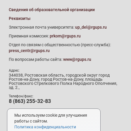
Сведения об образовательной организации
Реквизиты
Электронная почта университета:
up_del@rgups.ru
Приемная комиссия:
prkom@rgups.ru
Отдел по связям с общественностью (пресс-служба):
press_centr@rgups.ru
По вопросам работы сайта:
www@rgups.ru
Адрес:
344038, Ростовская область, городской округ город
Ростов-на-Дону, город Ростов-на-Дону, площадь
Ростовского Стрелкового Полка Народного Ополчения,
зд. 2.,
Телефон/факс:
8 (863) 255-32-83
Телефон приемной комиссии:
8 (800) 707-19-29
Мы используем cookie для улучшения
8 (863) 272-64-88
работы с сайтом.
Политика конфиденциальности