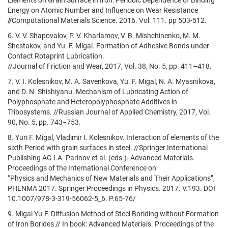
Energy on Atomic Number and Influence on Wear Resistance
//
Computational Materials Science. 2016. Vol. 111. pp 503-512.
6. V. V. Shapovalov, P. V. Kharlamov, V. B. Mishchinenko, M. M.
Shestakov, and Yu. F. Migal. Formation of Adhesive Bonds under
Contact Rotaprint Lubrication.
//Journal of Friction and Wear, 2017, Vol. 38, No. 5, pp. 411–418.
7. V. I. Kolesnikov, M. A. Savenkova, Yu. F. Migal, N. A. Myasnikova,
and D. N. Shishiyanu. Mechanism of Lubricating Action of
Polyphosphate and Heteropolyphosphate Additives in
Tribosystems. //Russian Journal of Applied Chemistry, 2017, Vol.
90, No. 5, pp. 743−753.
8. Yuri F. Migal, Vladimir I. Kolesnikov. Interaction of elements of the
sixth Period with grain surfaces in steel. //Springer International
Publishing AG I.A. Parinov et al. (eds.). Advanced Materials.
Proceedings of the International Conference on
“Physics and Mechanics of New Materials and Their Applications”,
PHENMA 2017. Springer Proceedings in Physics. 2017. V.193. DOI
10.1007/978-3-319-56062-5_6. P.65-76/
9. Migal Yu.F. Diffusion Method of Steel Boriding without Formation
of Iron Borides // In book: Advanced Materials. Proceedings of the