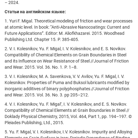
– 2024.
Статьи на английском языке:
1. Yuri F. Migal. Theoretical modeling of friction and wear processes
at atomic level. In book: “Anti-Abrasive Nanocoatings: Current and
Future Applications”. Editor: M. Aliofkhazarei. 2015. Woodhead
Publishing Ltd. Chapter 15. P. 385-405.
2. V. I. Kolesnikov, Yu. F. Migal, I. V. Kolesnikov, and E. S. Novikov.
Compatibility of Chemical Elements on Grain Boundaries in Steel
and its Influence on Wear Resistance of Steel
//
Journal of Friction
and Wear. 2015. Vol. 36. No. 1. P. 1–8.
3. V. I. Kolesnikov, M. A. Savenkova, V. V. Avilov, Yu. F. Migal, I. V.
Kolesnikov. Properties of Puma and Buksol lubricants modified by
inorganic additives of binary polyphosphates
//
Journal of Friction
and Wear. 2015. Vol. 36. No. 3. pp 205–212.
4. V. I. Kolesnikov, Yu. F. Migal’, I. V. Kolesnikov, and E. S. Novikov.
Compatibility of Chemical Elements at Grain Boundaries in Steel //
Doklady Physical Chemistry, 2015, Vol. 464, Part 1, pp. 194–197. ©
Pleiades Publishing, Ltd., 2015.
5. Yu. F. Migal, V. I. Kolesnikov, I.V. Kolesnikov. Impurity and Alloying
Elements on Grain Surface in Iron: Periodic Dependence of Binding