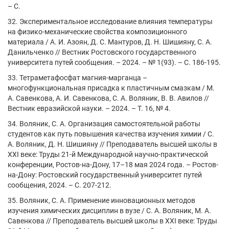
– С.
32. Экспериментальное исследование влияния температуры
на физико-механические свойства композиционного
материала / А. И. Азоян, Д. С. Мантуров, Д. Н. Шишияну, С. А.
Данильченко // Вестник Ростовского государственного
университета путей сообщения. – 2024. – № 1(93). – С. 186-195.
33. Тетраметафосфат магния-марганца –
многофункциональная присадка к пластичным смазкам / М.
А. Савенкова, А. И. Савенкова, С. А. Воляник, В. В. Авилов //
Вестник евразийской науки. – 2024. – Т. 16, № 4.
34. Воляник, С. А. Организация самостоятельной работы
студентов как путь повышения качества изучения химии / С.
А. Воляник, Д. Н. Шишияну // Преподаватель высшей школы в
ХХI веке: Труды 21-й Международной научно-практической
конференции, Ростов-на-Дону, 17–18 мая 2024 года. – Ростов-
на-Дону: Ростовский государственный университет путей
сообщения, 2024. – С. 207-212.
35. Воляник, С. А. Применение инновационных методов
изучения химических дисциплин в вузе / С. А. Воляник, М. А.
Савенкова // Преподаватель высшей школы в ХХI веке: Труды