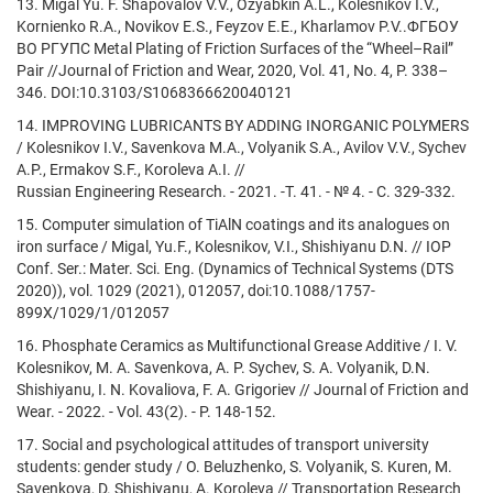
13. Migal Yu. F. Shapovalov V.V., Ozyabkin A.L., Kolesnikov I.V.,
Kornienko R.A., Novikov E.S., Feyzov E.E., Kharlamov P.V..ФГБОУ
ВО РГУПС Metal Plating of Friction Surfaces of the “Wheel–Rail”
Pair //Journal of Friction and Wear, 2020, Vol. 41, No. 4, P. 338–
346. DOI:10.3103/S1068366620040121
14. IMPROVING LUBRICANTS BY ADDING INORGANIC POLYMERS
/ Kolesnikov I.V., Savenkova M.A., Volyanik S.A., Avilov V.V., Sychev
A.P., Ermakov S.F., Koroleva A.I. //
Russian Engineering Research. - 2021. -Т. 41. - № 4. - С. 329-332.
15. Computer simulation of TiAlN coatings and its analogues on
iron surface / Migal, Yu.F., Kolesnikov, V.I., Shishiyanu D.N. // IOP
Conf. Ser.: Mater. Sci. Eng. (Dynamics of Technical Systems (DTS
2020)), vol. 1029 (2021), 012057, doi:10.1088/1757-
899X/1029/1/012057
16. Phosphate Ceramics as Multifunctional Grease Additive / I. V.
Kolesnikov, M. A. Savenkova, A. P. Sychev, S. A. Volyanik, D.N.
Shishiyanu, I. N. Kovaliova, F. A. Grigoriev // Journal of Friction and
Wear. - 2022. - Vol. 43(2). - P. 148-152.
17. Social and psychological attitudes of transport university
students: gender study / O. Beluzhenko, S. Volyanik, S. Kuren, M.
Savenkova, D. Shishiyanu, A. Koroleva // Transportation Research