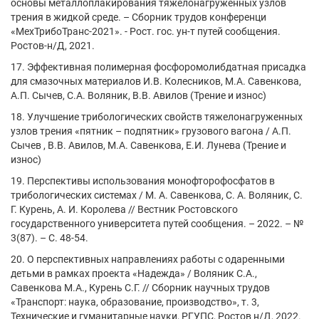
основы металлоплакирования тяжелонагруженных узлов
трения в жидкой среде. – Сборник трудов конференци
«МехТрибоТранс-2021». - Рост. гос. ун-т путей сообщения.
Ростов-н/Д, 2021.
17. Эффективная полимерная фосфоромолибдатная присадка
для смазочных материалов И.В. Колесников, М.А. Савенкова,
А.П. Сычев, С.А. Воляник, В.В. Авилов (Трение и износ)
18. Улучшение трибологических свойств тяжелонагруженных
узлов трения «пятник – подпятник» грузового вагона / А.П.
Сычев , В.В. Авилов, М.А. Савенкова, Е.И. Лунева (Трение и
износ)
19. Перспективы использования монофторофосфатов в
трибологических системах / М. А. Савенкова, С. А. Воляник, С.
Г. Курень, А. И. Королева // Вестник Ростовского
государственного университета путей сообщения. – 2022. – №
3(87). – С. 48-54.
20. О перспективных направлениях работы с одаренными
детьми в рамках проекта «Надежда» / Воляник С.А.,
Савенкова М.А., Курень С.Г. // Сборник научных трудов
«Транспорт: наука, образование, производство», т. 3,
Технические и гуманитарные науки, РГУПС, Ростов н/Д, 2022.