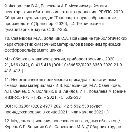
9. Февралева В.А., Бережная А.Г. Механизм действия
некоторых ингибиторов кислотного травления. РГУПС, 2020. -
Сборник научных трудов "Транспорт: наука, образование,
производство" (Транспорт-2020), т.4: Технические и
гуманитарные науки. С. 352-355.
10. Савенкова М.А., Воляник С.А. Повышение трибологических
характеристик смазочных материалов введением присадки
фосфоровольфрамата цинка».
М.: «Сборка в машиностроении, приборостроении», 2020 г., т.
21, № 9 (242), С. 415-418 (DOI: 10/36652/0202-3350-2020-21-9-
415- 418.)
11. Неорганическая полимерная присадка к пластичным
смазочным материалам / И.В. Колесников, М.А. Савенкова,
А.П. Сычев, С.А. Воляник, В.В. Авилов, И.Н. Ковалева // Трение
и износ. - №5. - Т.42. – 2021. - С. 532-538
DOI :10.32864/0202-4977-2021-42-5-532-538 (будет
проиндексирована в конце 2021г. или начале 2022 г.)
12. Модель загрязнения поверхностных водных объектов /
Курень С.Г., Воляник С.А., Савенкова М.А. // Сборник трудов