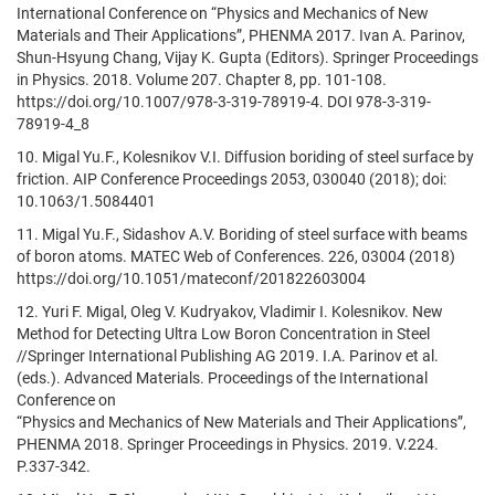
International Conference on “Physics and Mechanics of New
Materials and Their Applications”, PHENMA 2017. Ivan A. Parinov,
Shun-Hsyung Chang, Vijay K. Gupta (Editors). Springer Proceedings
in Physics. 2018. Volume 207. Chapter 8, pp. 101-108.
https://doi.org/10.1007/978-3-319-78919-4. DOI 978-3-319-
78919-4_8
10. Migal Yu.F., Kolesnikov V.I. Diffusion boriding of steel surface by
friction. AIP Conference Proceedings 2053, 030040 (2018); doi:
10.1063/1.5084401
11. Migal Yu.F., Sidashov A.V. Boriding of steel surface with beams
of boron atoms. MATEC Web of Conferences. 226, 03004 (2018)
https://doi.org/10.1051/mateconf/201822603004
12. Yuri F. Migal, Oleg V. Kudryakov, Vladimir I. Kolesnikov. New
Method for Detecting Ultra Low Boron Concentration in Steel
//Springer International Publishing AG 2019. I.A. Parinov et al.
(eds.). Advanced Materials. Proceedings of the International
Conference on
“Physics and Mechanics of New Materials and Their Applications”,
PHENMA 2018. Springer Proceedings in Physics. 2019. V.224.
P.337-342.