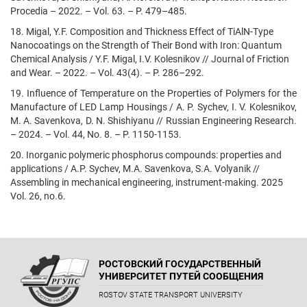
Procedia – 2022. – Vol. 63. – P. 479–485.
18. Migal, Y.F. Composition and Thickness Effect of TiAlN-Type
Nanocoatings on the Strength of Their Bond with Iron: Quantum
Chemical Analysis / Y.F. Migal, I.V. Kolesnikov // Journal of Friction
and Wear. – 2022. – Vol. 43(4). – Р. 286–292.
19. Influence of Temperature on the Properties of Polymers for the
Manufacture of LED Lamp Housings / A. P. Sychev, I. V. Kolesnikov,
M. A. Savenkova, D. N. Shishiyanu // Russian Engineering Research.
– 2024. – Vol. 44, No. 8. – P. 1150-1153.
20. Inorganic polymeric phosphorus compounds: properties and
applications / A.P. Sychev, M.A. Savenkova, S.A. Volyanik //
Assembling in mechanical engineering, instrument-making. 2025
Vol. 26, no.6.
РОСТОВСКИЙ ГОСУДАРСТВЕННЫЙ
УНИВЕРСИТЕТ ПУТЕЙ СООБЩЕНИЯ
ROSTOV STATE TRANSPORT UNIVERSITY