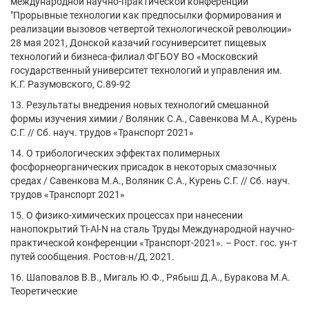
международной научно-практической конференции
"Прорывные технологии как предпосылки формирования и
реализации вызовов четвертой технологической революции»
28 мая 2021, Донской казачий госуниверситет пищевых
технологий и бизнеса-филиал ФГБОУ ВО «Московский
государственный университет технологий и управления им.
К.Г. Разумовского, С.89-92
13. Результаты внедрения новых технологий смешанной
формы изучения химии / Воляник С.А., Савенкова М.А., Курень
С.Г. // Сб. науч. трудов «Транспорт 2021»
14. О трибологических эффектах полимерных
фосфорнеорганических присадок в некоторых смазочных
средах / Савенкова М.А., Воляник С.А., Курень С.Г. // Сб. науч.
трудов «Транспорт 2021»
15. О физико-химических процессах при нанесении
нанопокрытий Ti-Al-N на сталь Труды Международной научно-
практической конференции «Транспорт-2021». – Рост. гос. ун-т
путей сообщения. Ростов-н/Д, 2021.
16. Шаповалов В.В., Мигаль Ю.Ф., Рябыш Д.А., Буракова М.А.
Теоретические