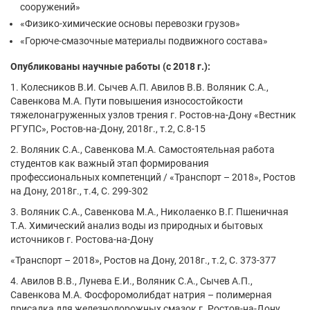
сооружений»
«Физико-химические основы перевозки грузов»
«Горюче-смазочные материалы подвижного состава»
Опубликованы научные работы (с 2018 г.):
1. Колесников В.И. Сычев А.П. Авилов В.В. Воляник С.А.,
Савенкова М.А. Пути повышения износостойкости
тяжелонагруженных узлов трения г. Ростов-на-Дону «Вестник
РГУПС», Ростов-на-Дону, 2018г., т.2, С.8-15
2. Воляник С.А., Савенкова М.А. Самостоятельная работа
студентов как важный этап формирования
профессиональных компетенций / «Транспорт – 2018», Ростов
на Дону, 2018г., т.4, С. 299-302
3. Воляник С.А., Савенкова М.А., Николаенко В.Г. Пшеничная
Т.А. Химический анализ воды из природных и бытовых
источников г. Ростова-на-Дону
«Транспорт – 2018», Ростов на Дону, 2018г., т.2, С. 373-377
4. Авилов В.В., Лунева Е.И., Воляник С.А., Сычев А.П.,
Савенкова М.А. Фосфоромолибдат натрия – полимерная
присадка для железнодорожных смазок г. Ростов-на-Дону