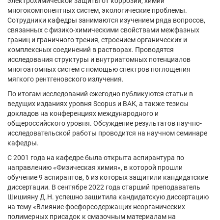
электрохимической защиты от коррозии, химии
многокомпонентных систем, экологические проблемы.
Сотрудники кафедры занимаются изучением ряда вопросов,
связанных с физико-химическими свойствами межфазных
границ и граничного трения, строением органических и
комплексных соединений в растворах. Проводятся
исследования структуры и внутриатомных потенциалов
многоатомных систем с помощью спектров поглощения
мягкого рентгеновского излучения.
По итогам исследований ежегодно публикуются статьи в
ведущих изданиях уровня Scopus и ВАК, а также тезисы
докладов на конференциях международного и
общероссийского уровня. Обсуждение результатов научно-
исследовательской работы проводится на научном семинаре
кафедры.
С 2001 года на кафедре была открыта аспирантура по
направлению «Физическая химия», в которой прошли
обучение 9 аспирантов, 6 из которых защитили кандидатские
диссертации. В сентябре 2022 года старший преподаватель
Шишияну Д.Н. успешно защитила кандидатскую диссертацию
на тему «Влияние фосфорсодержащих неорганических
полимерных присадок к смазочным материалам на