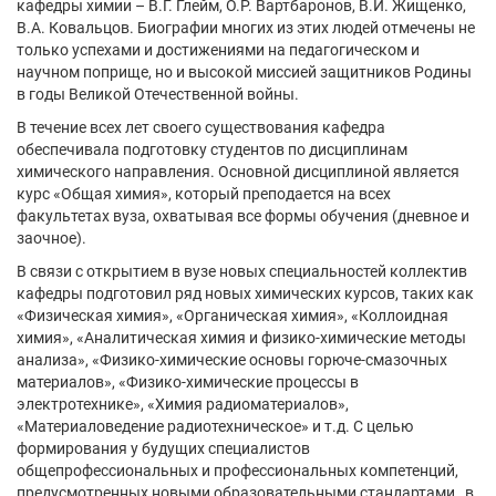
кафедры химии – В.Г. Глейм, О.Р. Вартбаронов, В.И. Жищенко,
В.А. Ковальцов. Биографии многих из этих людей отмечены не
только успехами и достижениями на педагогическом и
научном поприще, но и высокой миссией защитников Родины
в годы Великой Отечественной войны.
В течение всех лет своего существования кафедра
обеспечивала подготовку студентов по дисциплинам
химического направления. Основной дисциплиной является
курс «Общая химия», который преподается на всех
факультетах вуза, охватывая все формы обучения (дневное и
заочное).
В связи с открытием в вузе новых специальностей коллектив
кафедры подготовил ряд новых химических курсов, таких как
«Физическая химия», «Органическая химия», «Коллоидная
химия», «Аналитическая химия и физико-химические методы
анализа», «Физико-химические основы горюче-смазочных
материалов», «Физико-химические процессы в
электротехнике», «Химия радиоматериалов»,
«Материаловедение радиотехническое» и т.д. С целью
формирования у будущих специалистов
общепрофессиональных и профессиональных компетенций,
предусмотренных новыми образовательными стандартами , в