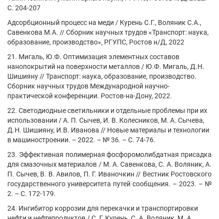
С. 204-207
Адсорбционный процесс на меди / Курень С.Г., Воляник С.А.,
Савенкова М.А. // Сборник научных трудов «Транспорт: наука,
образование, производство», РГУПС, Ростов н/Д, 2022
21. Мигаль, Ю.Ф. Оптимизация элементных составов
нанопокрытий на поверхности металлов / Ю.Ф. Мигаль, Д.Н.
Шишияну // Транспорт: наука, образование, производство.
Сборник научных трудов Международной научно-
практической конференции. Ростов-на-Дону, 2022.
22. Светодиодные светильники и отдельные проблемы при их
использовании / А. П. Сычев, И. В. Колесников, М. А. Сычева,
Д.Н. Шишияну, И.В. Иванова // Новые материалы и технологии
в машиностроении. – 2022. – № 36. – С. 74-76.
23. Эффективная полимерная фосфоромолибдатная присадка
для смазочных материалов / М. А. Савенкова, С. А. Воляник, А.
П. Сычев, В. В. Авилов, П. Г. Иваночкин // Вестник Ростовского
государственного университета путей сообщения. – 2023. – №
2. – С. 172-179.
24. Ингибитор коррозии для перекачки и транспортировки
нефти и нефтепродуктов / С. Г. Курень, С. А. Воляник, М. А.