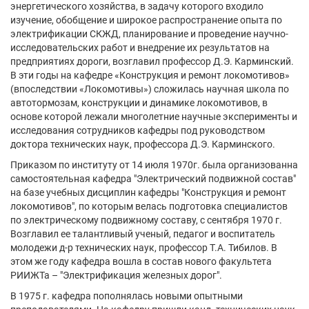
энергетического хозяйства, в задачу которого входило
изучение, обобщение и широкое распространение опыта по
электрификации СКЖД, планирование и проведение научно-
исследовательских работ и внедрение их результатов на
предприятиях дороги, возглавил профессор Д.Э. Карминский.
В эти годы на кафедре «Конструкция и ремонт локомотивов»
(впоследствии «Локомотивы») сложилась научная школа по
автотормозам, конструкции и динамике локомотивов, в
основе которой лежали многолетние научные эксперименты и
исследования сотрудников кафедры под руководством
доктора технических наук, профессора Д.Э. Карминского.
Приказом по институту от 14 июля 1970г. была организованна
самостоятельная кафедра "Электрический подвижной состав"
на базе учебных дисциплин кафедры "Конструкция и ремонт
локомотивов", по которым велась подготовка специалистов
по электрическому подвижному составу, с сентября 1970 г.
Возглавил ее талантливый ученый, педагог и воспитатель
молодежи д-р технических наук, профессор Т.А. Тибилов. В
этом же году кафедра вошла в состав нового факультета
РИИЖТа – "Электрификация железных дорог".
В 1975 г. кафедра пополнялась новыми опытными