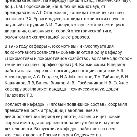
преподавателями. На кафедру пришли канд. технических наук
доц. Л.М. Гороховиков, канд. технических наук, ст.
преподаватель А.Г. Оганесьянц, кандидат технических наук,
ассистент Р.Х. Уразгильдеев, кандидат технических наук, ст.
научный сотрудник А.И. Пинчук, которые стали вести цикл
дисциплин, связанных с теорией электрической тяги,
ремонтом и эксплуатацией электровозов.
В 1976 году кафедры «Локомотивы» и «Эксплуатация
локомотивного хозяйства» объединяются в одну кафедру
«Локомотивы и локомотивное хозяйство» во главе с доктором
технических наук, профессором Д.Э. Карминским. В период
работы на кафедре докторские диссертации защитили А.Я.
Александров, А.С. Гордеев, Н.А. Малозёмов, Т.А. Тибилов, В.Н.
Кашников, Л.В, Балон, Волков И. В., Гребенников Н.В. Сейчас
кафедру возглавляет кандидат технических наук, доцент
Талахадзе Т.З.
Коллектив кафедры «Тяговый подвижной состав», сохраняя
преемственность и традиции, накопленные за
девяностолетний период ее работы, активно ищет новые
формы и методы совершенствования учебной и научной
деятельности. Выпускники кафедры работают на всех
железных дорогах России и стран Содружества.