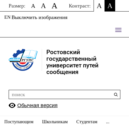
A
A
A
A
A
Размер:
Контраст:
Выключить изображения
EN
Пере
нави
Ростовский
государственный
университет путей
сообщения
Обычная версия
Поступающим
Школьникам
Студентам
...