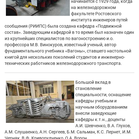
начинается с 1929 года, когда
на железнодорожном
факультете Ростовского
института инженеров путей
сообщения (РИИПС) была создана кафедра «Подвижной
состав». Заведующим кафедрой в то время был назначен один
из крупнейших специалистов по вагоностроению и.о.
профессора М.В. Винокуров, известный ученый, автор
фундаментального учебника «Вагоны», ставшего настольной
книгой для нескольких поколений студентов и инженерно-
технических работников железнодорожного транспорта.
Большой вклад в
становление
специальности, оснащение
кафедры учебным и
научным оборудованием
внесли заведующие
кафедры к.т.н., доценты
А.И. Шевченко, В.А. Глухов,
A.M. Слушаенко, А.Н. Сергеев, Б.М. Сальман, К.С. Лернет, И.М.
Черняк, В.Ф. Криворудченко, О.А. Ворон.