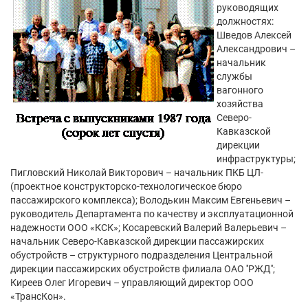
руководящих
должностях:
Шведов Алексей
Александрович –
начальник
службы
вагонного
хозяйства
Северо-
Кавказской
дирекции
инфраструктуры;
Пигловский Николай Викторович – начальник ПКБ ЦЛ-
(проектное конструкторско-технологическое бюро
пассажирского комплекса); Володькин Максим Евгеньевич –
руководитель Департамента по качеству и эксплуатационной
надежности ООО «КСК»; Косаревский Валерий Валерьевич –
начальник Северо-Кавказской дирекции пассажирских
обустройств – структурного подразделения Центральной
дирекции пассажирских обустройств филиала ОАО ''РЖД'';
Киреев Олег Игоревич – управляющий директор ООО
«ТрансКон».