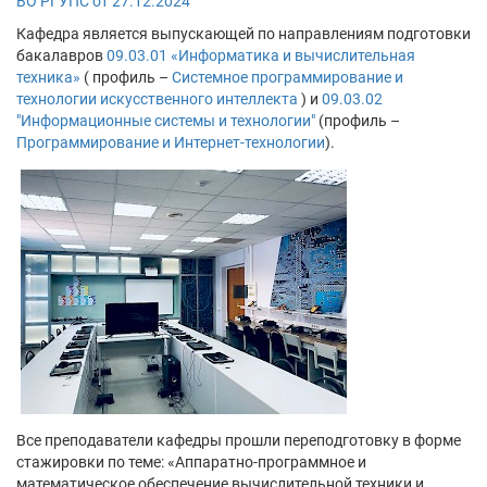
ВО РГУПС от 27.12.2024
Кафедра является выпускающей по направлениям подготовки
бакалавров
09.03.01 «Информатика и вычислительная
техника»
( профиль –
Системное программирование и
технологии искусственного интеллекта
) и
09.03.02
"Информационные системы и технологии"
(профиль –
Программирование и Интернет-технологии
).
Все преподаватели кафедры прошли переподготовку в форме
стажировки по теме: «Аппаратно-программное и
математическое обеспечение вычислительной техники и