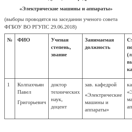
«Электрические машины и аппараты»
(выборы проводятся на заседании ученого совета
ФГБОУ ВО РГУПС 29.06.2018)
№
ФИО
Ученая
Занимаемая
С
степень,
должность
п
звание
(л
в
к
1
Колпахчьян
доктор
зав. кафедрой
к
Павел
технических
«
«Электрические
наук,
м
Григорьевич
машины и
доцент
а
аппараты»