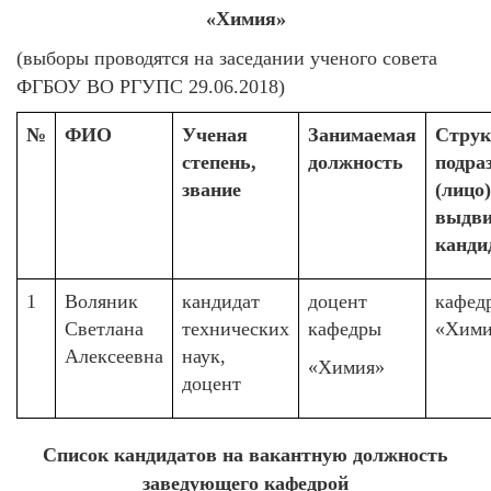
«Химия»
(выборы проводятся на заседании ученого совета
ФГБОУ ВО РГУПС 29.06.2018)
№
ФИО
Ученая
Занимаемая
Струк
степень,
должность
подра
звание
(лицо)
выдв
канди
1
Воляник
кандидат
доцент
кафед
Светлана
технических
кафедры
«Хими
Алексеевна
наук,
«Химия»
доцент
Список кандидатов на вакантную должность
заведующего кафедрой