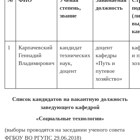
№
ФИО
Ученая
Занимаемая
Ст
степень,
должность
по
звание
(ли
вы
ка
1
Карпачевский
кандидат
доцент
ка
Геннадий
технических
кафедры
и п
Владимирович
наук,
«Путь и
хоз
доцент
путевое
хозяйство»
Список кандидатов на вакантную должность
заведующего кафедрой
«Социальные технологии»
(выборы проводятся на заседании ученого совета
ФГБОУ ВО РГУПС 29.06.2018)