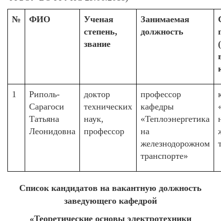
№
ФИО
Ученая
Занимаемая
степень,
должность
звание
1
Риполь-
доктор
профессор
Сарагоси
технических
кафедры
Татьяна
наук,
«Теплоэнергетика
Леонидовна
профессор
на
железнодорожном
транспорте»
Список кандидатов на вакантную должность
заведующего кафедрой
«Теоретические основы электротехники