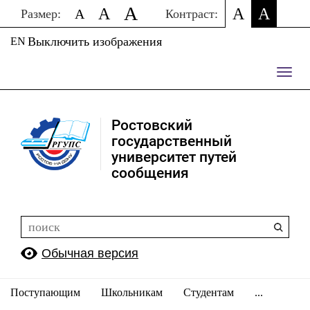
A
A
A
A
A
Размер:
Контраст:
Выключить изображения
EN
Пере
нави
Ростовский
государственный
университет путей
сообщения
Обычная версия
Поступающим
Школьникам
Студентам
...