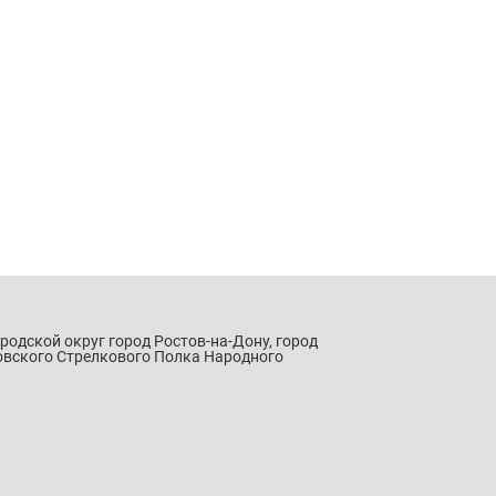
ородской округ город Ростов-на-Дону, город
овского Стрелкового Полка Народного