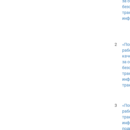
за 
без
тра
инф
2
«По
раб
кач
за 
без
тра
инф
тра
3
«По
раб
тра
инф
под