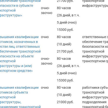
обеспечение транспортной
21700 руб.
транспортной
опасности в субъекте
инфраструктур
очно-
80 часов
нспортной
заочно
раструктуры»
(26 дней, в т.ч.
5 дней очно)
15300 руб.
вышения квалификации
очно
80 часов
ответственные 
отников, назначенных в
обеспечение тр
(10 дней)
естве лиц, ответственных
безопасности н
обеспечение транспортной
21700 руб.
транспортной
опасности на объекте
инфраструктуры
очно-
80 часов
нспортной
транспортном с
заочно
раструктуры и (или)
(26 дней, в т.ч.
нспортном средстве»
5 дней очно)
15300 руб.
вышения квалификации
очно
80 часов
работники субъ
отников субъекта
транспортной
(10 дней)
нспортной
инфраструктуры
раструктуры,
21000 руб.
подразделения
разделения транспортной
транспортной б