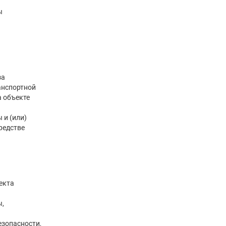
ы
за
анспортной
а объекте
 и (или)
редстве
екта
,
езопасности,