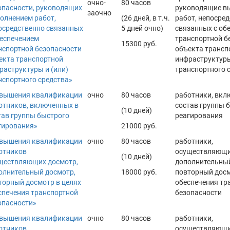
очно-
80 часов
опасности, руководящих
руководящие в
заочно
олнением работ,
(26 дней, в т.ч.
работ, непосре
осредственно связанных
5 дней очно)
связанных с об
беспечением
транспортной б
15300 руб.
нспортной безопасности
объекта трансп
екта транспортной
инфраструктуры
раструктуры и (или)
транспортного 
нспортного средства»
вышения квалификации
очно
80 часов
работники, вкл
отников, включенных в
состав группы 
(10 дней)
тав группы быстрого
реагирования
гирования»
21000 руб.
вышения квалификации
очно
80 часов
работники,
отников
осуществляющи
(10 дней)
ществляющих досмотр,
дополнительный
олнительный досмотр,
18000 руб.
повторный досм
торный досмотр в целях
обеспечения тр
спечения транспортной
безопасности
опасности»
вышения квалификации
очно
80 часов
работники,
отников
осуществляющ