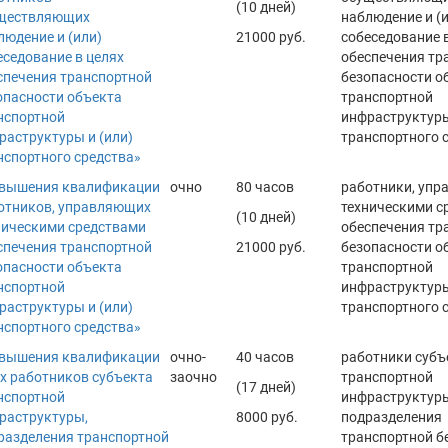
(10 дней)
ществляющих
наблюдение и (и
людение и (или)
21000 руб.
собеседование 
еседование в целях
обеспечения тр
спечения транспортной
безопасности о
опасности объекта
транспортной
нспортной
инфраструктуры
раструктуры и (или)
транспортного 
нспортного средства»
вышения квалификации
очно
80 часов
работники, уп
отников, управляющих
техническими с
(10 дней)
ническими средствами
обеспечения тр
спечения транспортной
21000 руб.
безопасности о
опасности объекта
транспортной
нспортной
инфраструктуры
раструктуры и (или)
транспортного 
нспортного средства»
вышения квалификации
очно-
40 часов
работники субъ
х работников субъекта
заочно
транспортной
(17 дней)
нспортной
инфраструктуры
раструктуры,
8000 руб.
подразделения
разделения транспортной
транспортной б