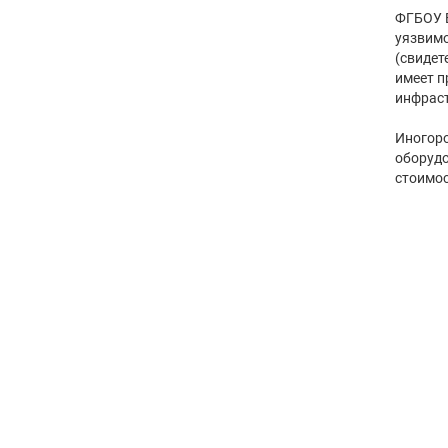
ФГБОУ В
уязвимо
(свидет
имеет п
инфраст
Иногоро
оборудо
стоимос