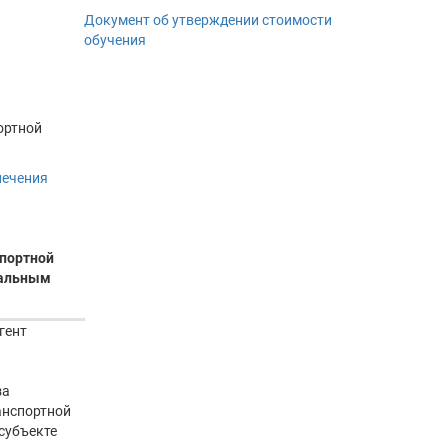
Документ об утверждении стоимости
обучения
ортной
печения
спортной
нальным
гент
за
анспортной
субъекте