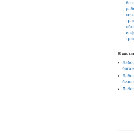
без
раб
свя
тра
объ
инф
тра
В соста
Лабор
бага
Лабор
безоп
Лабор