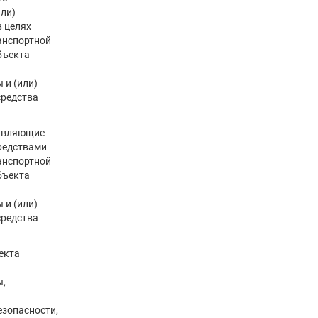
ли)
в целях
анспортной
бъекта
 и (или)
средства
равляющие
редствами
анспортной
бъекта
 и (или)
средства
екта
,
езопасности,