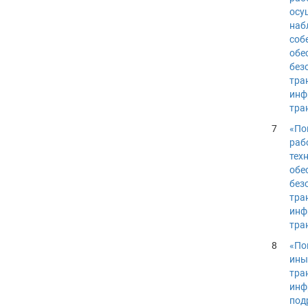
осу
наб
соб
обе
без
тра
инф
тра
7
«По
раб
тех
обе
без
тра
инф
тра
8
«По
ины
тра
инф
под