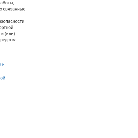
аботы,
о связанные
езопасности
ортной
и (или)
средства
 и
ной
2