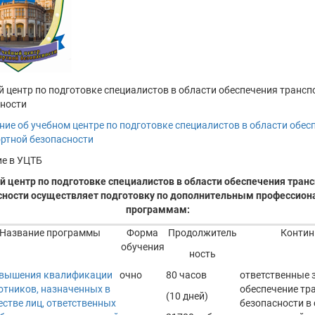
 центр по подготовке специалистов в области обеспечения трансп
ности
ие об учебном центре по подготовке специалистов в области обес
ртной безопасности
е в УЦТБ
 центр по подготовке специалистов в области обеспечения тран
сности осуществляет подготовку по дополнительным профессио
программам:
Название программы
Форма
Продолжитель
Контин
обучения
ность
вышения квалификации
очно
80 часов
ответственные 
отников, назначенных в
обеспечение тр
(10 дней)
естве лиц, ответственных
безопасности в 