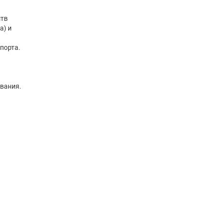
ств
а) и
порта.
ивания.