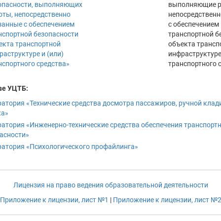
опасности, выполняющих
выполняющие р
оты, непосредственно
непосредственн
занные с обеспечением
с обеспечением
нспортной безопасности
транспортной б
екта транспортной
объекта трансп
раструктуре и (или)
инфраструктуре 
нспортного средства»
транспортного 
ве УЦТБ:
атория «Технические средства досмотра пассажиров, ручной клади
жа»
атория «Инженерно-технические средства обеспечения транспорт
асности»
атория «Психологического профайлинга
»
Лицензия на право ведения образовательной деятельности
Приложение к лицензии, лист №1
|
Приложение к лицензии, лист №