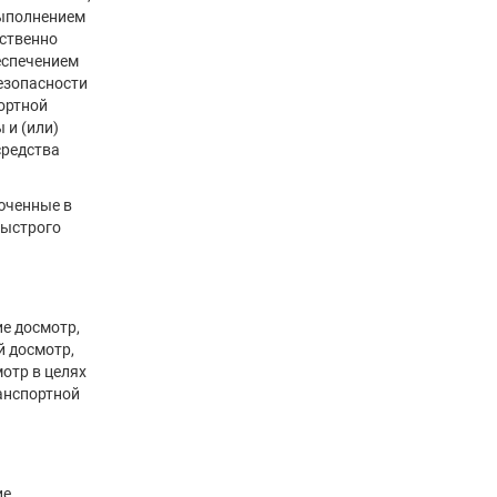
ыполнением
дственно
еспечением
езопасности
ортной
 и (или)
средства
юченные в
быстрого
е досмотр,
 досмотр,
отр в целях
анспортной
ие