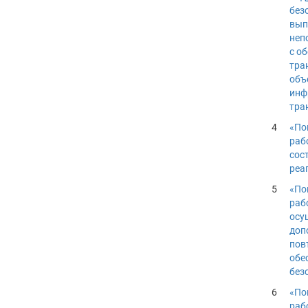
без
вып
неп
с о
тра
объ
инф
тра
4
«По
раб
сос
реа
5
«По
раб
осу
доп
пов
обе
без
6
«По
раб