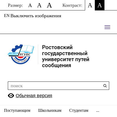
A
A
A
A
A
Размер:
Контраст:
Выключить изображения
EN
Пере
нави
Ростовский
государственный
университет путей
сообщения
Обычная версия
Поступающим
Школьникам
Студентам
...