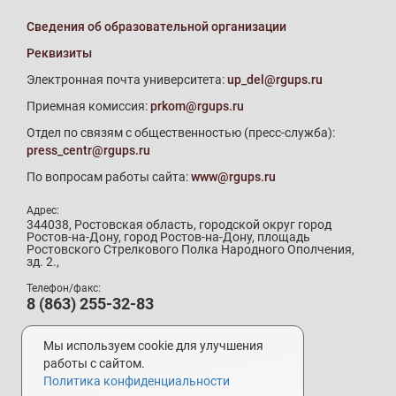
Сведения об образовательной организации
Реквизиты
Электронная почта университета:
up_del@rgups.ru
Приемная комиссия:
prkom@rgups.ru
Отдел по связям с общественностью (пресс-служба):
press_centr@rgups.ru
По вопросам работы сайта:
www@rgups.ru
Адрес:
344038, Ростовская область, городской округ город
Ростов-на-Дону, город Ростов-на-Дону, площадь
Ростовского Стрелкового Полка Народного Ополчения,
зд. 2.,
Телефон/факс:
8 (863) 255-32-83
Телефон приемной комиссии:
8 (800) 707-19-29
Мы используем cookie для улучшения
8 (863) 272-64-88
работы с сайтом.
Политика конфиденциальности