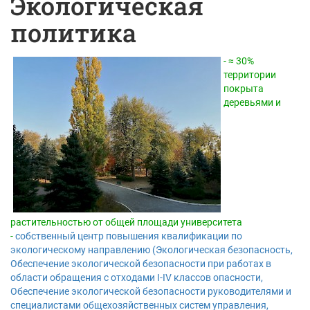
Экологическая
политика
- ≈ 30%
территории
покрыта
деревьями и
растительностью от общей площади университета
-
собственный центр повышения квалификации по
экологическому направлению (Экологическая безопасность,
Обеспечение экологической безопасности при работах в
области обращения с отходами I-IV классов опасности,
Обеспечение экологической безопасности руководителями и
специалистами общехозяйственных систем управления,