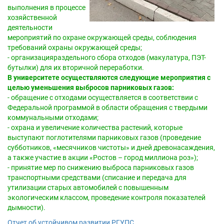
выполнения в процессе
хозяйственной
деятельности
мероприятий по охране окружающей среды, соблюдения
требований охраны окружающей среды;
- организацияраздельного сбора отходов (макулатура, ПЭТ-
бутылки) для их вторичной переработки.
В университете осуществляются следующие мероприятия с
целью уменьшения выбросов парниковых газов:
- обращение с отходами осуществляется в соответствии с
Федеральной программой в области обращения с твердыми
коммунальными отходами;
- охрана и увеличение количества растений, которые
выступают поглотителями парниковых газов (проведение
субботников, «месячников чистоты» и дней древонасаждения,
а также участие в акции «Ростов – город миллиона роз»);
- принятие мер по снижению выброса парниковых газов
транспортными средствами (списание и передача для
утилизации старых автомобилей с повышенным
экологическим классом, проведение контроля показателей
дымности).
Отчет об устойчивом развитии РГУПС