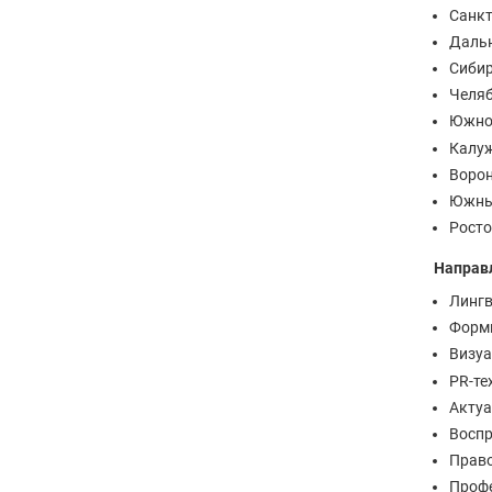
Санкт
Дальн
Сибир
Челяб
Южно-
Калуж
Ворон
Южный
Росто
Направ
Лингв
Форми
Визуа
PR-те
Актуа
Воспр
Право
Профе