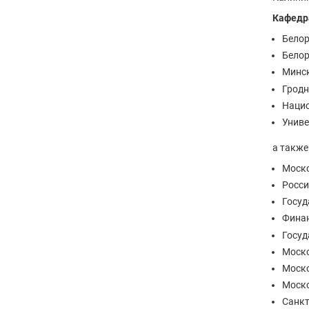
Кафедра
Белор
Белор
Минск
Гродн
Нацио
Униве
а также
Моско
Росси
Госуд
Финан
Госуд
Моско
Моско
Моско
Санкт