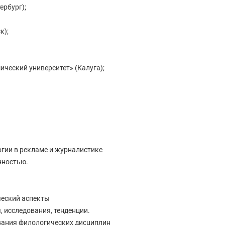
ербург);
к);
ческий университет» (Калуга);
гии в рекламе и журналистике
нностью.
ческий аспекты
 исследования, тенденции.
ания филологических дисциплин