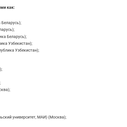
ми как:
 Беларусь);
арусь);
ка Беларусь);
ика Узбекистан);
ублика Узбекистан);
);
;
ква);
ский университет, МАИ) (Москва);