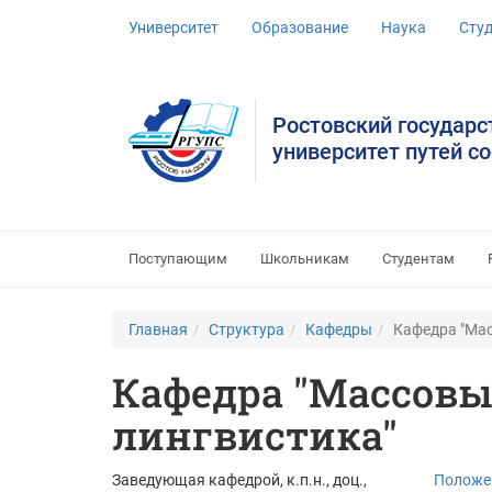
Университет
Образование
Наука
Сту
Ростовский государ
университет путей с
Поступающим
Школьникам
Студентам
Главная
Структура
Кафедры
Кафедра "Мас
Кафедра "Массов
лингвистика"
Заведующая кафедрой, к.п.н., доц.,
Положен