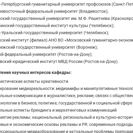
-Петербургский гуманитарный университет профсоюзов (Санкт-Пет
евосточный федеральный университет (Владивосток);
ский государственный университет им. М.Ф. Решетнева (Красноярс
инский государственный институт культуры (Челябинск);
Уральский государственный университет (Челябинск);
ский институт (филиал) АНО ВО «Московский гуманитарно-экономи
ежский государственный университет (Воронеж);
 федеральный университет (Ростов-на-Дону);
вский юридический институт МВД России (Ростов-на-Дону).
ления научных интересов кафедры:
истические аспекты креативности
рование медиареальности: медиамифы и манипулятивные техноло
льные коммуникации в журналистике, рекламе, связях с обществе
хнологии в бизнесе, политике, государственной и социальной сфере
льные аспекты брендинга и маркетинговых коммуникаций
иятие рекламы: национальный, региональный и культурно-истори
вые и экономические основы рекламы и PR: современные подходы,
ссиональное медиаобразование и актуальные проблемы преподав