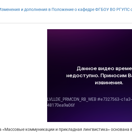
Изменения и дополнения в Положение о кафедре ФГБОУ ВО РГУПС о
 «Массовые коммуникации и прикладная лингвистика» основана в 