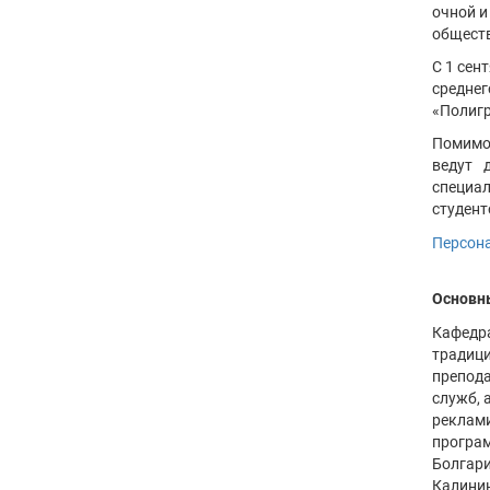
очной и
обществ
С 1 сен
среднег
«Полигр
Помимо 
ведут 
специал
студент
Персона
Основн
Кафедра
традици
препода
служб, 
реклами
програм
Болгари
Калинин