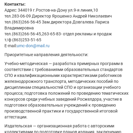
Контакты:
Адрес: 344019 г.Ростов-на-Дону ул.9-я линия,10
тел.283-06-09 Директор Ярошенко Андрей Николаевич
тел.(863)266-56-45 Зам.директора Довгалева Лариса
Владимировна
тел.(863)266-56-45,263-65-83- отдел рекламы и продаж
т/ф (863)253-51-65
E-mail:
umc-don@mail.ru
Приоритетные направления деятельности:
Учебно-методическая — разработка примерных программ в
соответствии с требованиями образовательных стандартов
СПО и квалификационными характеристиками работников
железнодорожного транспорта, методических пособий по
дисциплинам специальностей СПО и организации учебного
процесса; подготовка положений по проведению тематических
конкурсов среди учебных заведений Росжелдора, участие в
подготовке образовательных учреждений к проведению
производственной практики и государственной итоговой
аттестации.
Издательская — организационная работа с авторскими
коллективами по подготовке планов издания, заключению